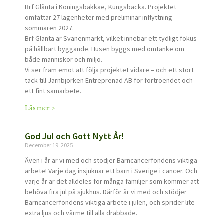
Brf Glänta i Koningsbakkae, Kungsbacka. Projektet
omfattar 27 lägenheter med preliminär inflyttning
sommaren 2027.
Brf Glänta är Svanenmärkt, vilket innebär ett tydligt fokus
på hållbart byggande. Husen byggs med omtanke om
både människor och miljö.
Vi ser fram emot att följa projektet vidare – och ett stort
tack till Järnbjörken Entreprenad AB för förtroendet och
ett fint samarbete.
Läs mer >
God Jul och Gott Nytt År!
December 19, 2025
Även i år är vi med och stödjer Barncancerfondens viktiga
arbete! Varje dag insjuknar ett barn i Sverige i cancer. Och
varje år är det alldeles för många familjer som kommer att
behöva fira jul på sjukhus. Därför är vi med och stödjer
Barncancerfondens viktiga arbete i julen, och sprider lite
extra ljus och värme till alla drabbade.