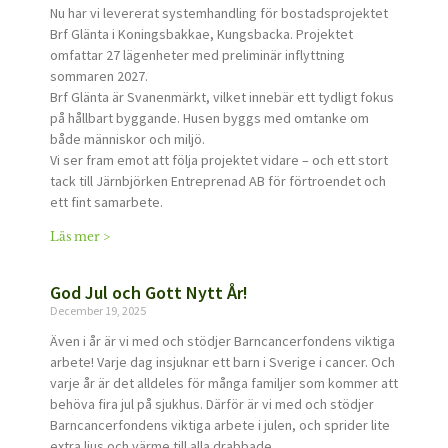
Nu har vi levererat systemhandling för bostadsprojektet
Brf Glänta i Koningsbakkae, Kungsbacka. Projektet
omfattar 27 lägenheter med preliminär inflyttning
sommaren 2027.
Brf Glänta är Svanenmärkt, vilket innebär ett tydligt fokus
på hållbart byggande. Husen byggs med omtanke om
både människor och miljö.
Vi ser fram emot att följa projektet vidare – och ett stort
tack till Järnbjörken Entreprenad AB för förtroendet och
ett fint samarbete.
Läs mer >
God Jul och Gott Nytt År!
December 19, 2025
Även i år är vi med och stödjer Barncancerfondens viktiga
arbete! Varje dag insjuknar ett barn i Sverige i cancer. Och
varje år är det alldeles för många familjer som kommer att
behöva fira jul på sjukhus. Därför är vi med och stödjer
Barncancerfondens viktiga arbete i julen, och sprider lite
extra ljus och värme till alla drabbade.