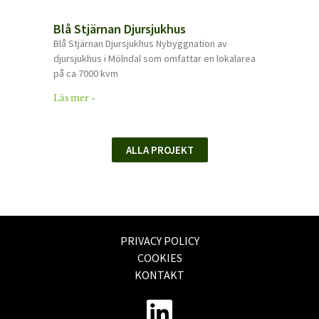
Blå Stjärnan Djursjukhus
Blå Stjärnan Djursjukhus Nybyggnation av
djursjukhus i Mölndal som omfattar en lokalarea
på ca 7000 kvm
Läs mer »
ALLA PROJEKT
PRIVACY POLICY
COOKIES
KONTAKT